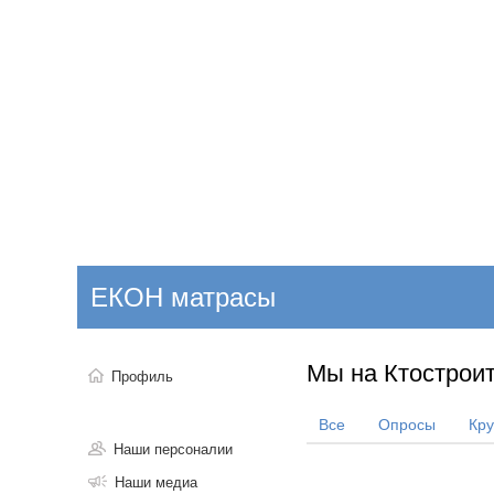
Добавить компанию
Войти
НОВОСТИ
СТАТЬИ
КОМПАНИИ
ЕКОН матрасы
Поиск
Мы на Ктостроит
Профиль
Все
Опросы
Кр
Наши персоналии
Наши медиа