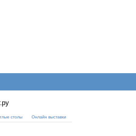
ОНЛАЙН–ВЫСТАВКИ
КАЛЕНДАРЬ
КЛЮЧЕВЫЕ ФИГУР
.ру
углые столы
Онлайн выставки