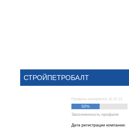
Добавить компанию
Войти
НОВОСТИ
СТАТЬИ
КОМПАНИИ
СТРОЙПЕТРОБАЛТ
Поиск
Профиль обновлялся: 01.07.21
50%
Заполненность профиля
Дата регистрации компании: