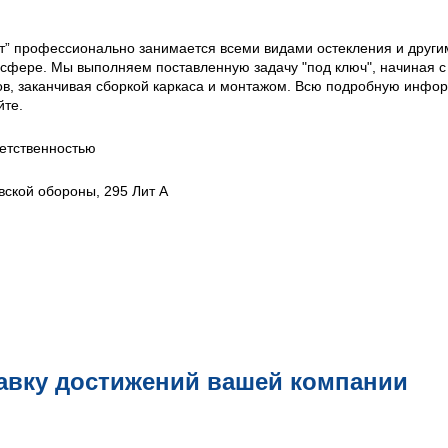
т” профессионально занимается всеми видами остекления и други
 сфере. Мы выполняем поставленную задачу "под ключ", начиная с
ов, заканчивая сборкой каркаса и монтажом. Всю подробную инф
йте.
етственностью
овской обороны, 295 Лит А
авку достижений вашей компании