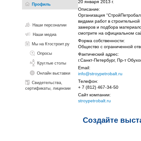
20 января 2013 г.
Профиль
Описание:
Организация “СтройПетробал
видами работ в строительной
Наши персоналии
замеров и подбора материал
смотрите на официальном са
Наши медиа
Форма собственности:
Мы на Ктостроит.ру
Общество с ограниченной отв
Опросы
Фактический адрес:
г.Санкт-Петербург, Пр-т Обух
Круглые столы
Email:
Онлайн выставки
info@stroypetrobalt.ru
Телефон:
Свидетельства,
+ 7 (812) 467-34-50
сертификаты, лицензии
Сайт компании:
stroypetrobalt.ru
Создайте выст