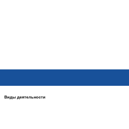
ОНЛАЙН–ВЫСТАВКИ
КАЛЕНДАРЬ
КЛЮЧЕВЫЕ ФИГУР
Виды деятельности