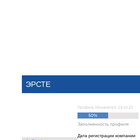
Добавить компанию
Войти
НОВОСТИ
СТАТЬИ
КОМПАНИИ
ЭРСТЕ
Поиск
Профиль обновлялся: 19.04.22
50%
Заполненность профиля
Дата регистрации компании: