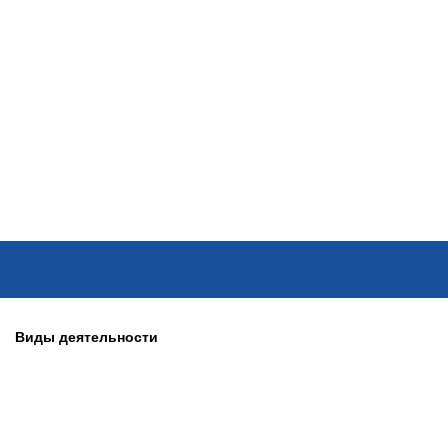
ОНЛАЙН–ВЫСТАВКИ
КАЛЕНДАРЬ
КЛЮЧЕВЫЕ ФИГУР
Виды деятельности