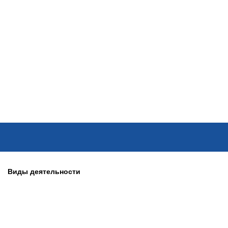
ОНЛАЙН–ВЫСТАВКИ
КАЛЕНДАРЬ
КЛЮЧЕВЫЕ ФИГУР
Виды деятельности