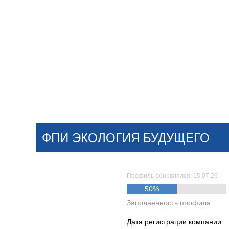
Добавить компанию
Войти
НОВОСТИ
СТАТЬИ
КОМПАНИИ
ФПИ ЭКОЛОГИЯ БУДУЩЕГО
Поиск
Профиль обновлялся: 15.07.26
50%
Заполненность профиля
Дата регистрации компании: