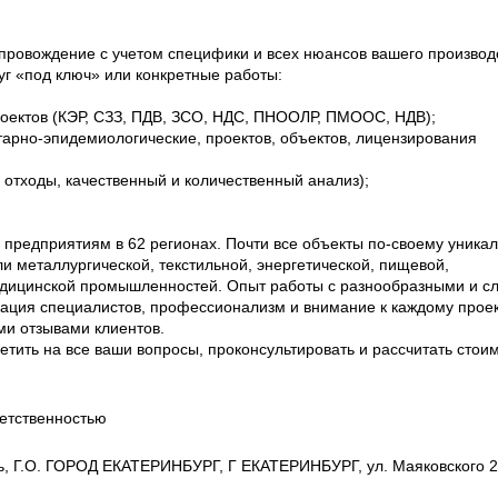
провождение с учетом специфики и всех нюансов вашего производ
уг «под ключ» или конкретные работы:
проектов (КЭР, СЗЗ, ПДВ, ЗСО, НДС, ПНООЛР, ПМООС, НДВ);
итарно-эпидемиологические, проектов, объектов, лицензирования
 отходы, качественный и количественный анализ);
 предприятиям в 62 регионах. Почти все объекты по-своему уникал
и металлургической, текстильной, энергетической, пищевой,
дицинской промышленностей. Опыт работы с разнообразными и с
ация специалистов, профессионализм и внимание к каждому прое
и отзывами клиентов.
тить на все ваши вопросы, проконсультировать и рассчитать стои
етственностью
ь, Г.О. ГОРОД ЕКАТЕРИНБУРГ, Г ЕКАТЕРИНБУРГ, ул. Маяковского 2