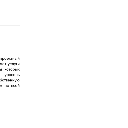
оектный 
ет услуги 
ы которых 
 уровень 
венную 
м по всей 