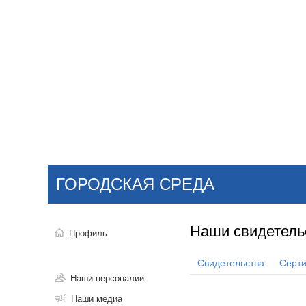
Добавить компанию
Войти
НОВОСТИ
СТАТЬИ
КОМПАНИИ
ГОРОДСКАЯ СРЕДА
Поиск
Наши свидетель
Профиль
Свидетельства
Серт
Наши персоналии
Наши медиа