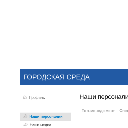
Добавить компанию
Войти
НОВОСТИ
СТАТЬИ
КОМПАНИИ
ГОРОДСКАЯ СРЕДА
Поиск
Наши персонал
Профиль
Топ-менеджмент
Спе
Наши персоналии
Наши медиа