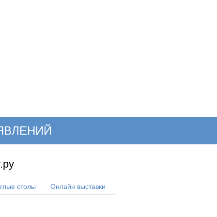
ОНЛАЙН–ВЫСТАВКИ
КАЛЕНДАРЬ
КЛЮЧЕВЫЕ ФИГУР
ЯВЛЕНИЙ
.ру
углые столы
Онлайн выставки