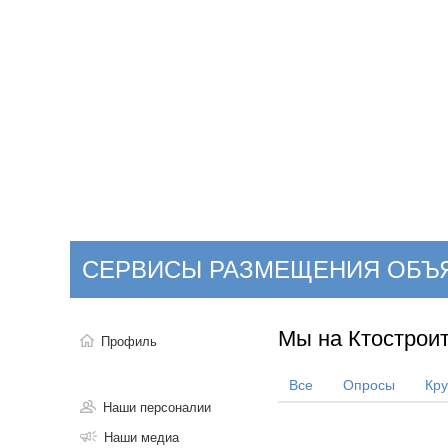
Добавить компанию
Войти
НОВОСТИ
СТАТЬИ
КОМПАНИИ
СЕРВИСЫ РАЗМЕЩЕНИЯ ОБЪ
Поиск
Мы на Ктостроит
Профиль
Все
Опросы
Кр
Наши персоналии
Наши медиа