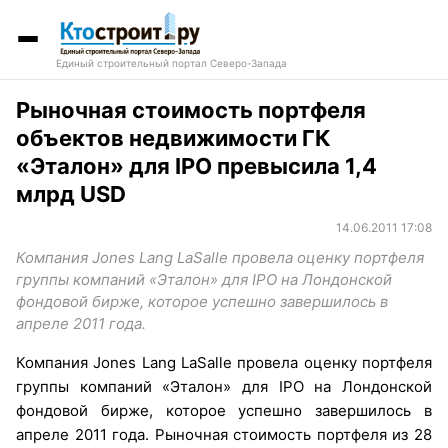
Единый строительный портал Северо-Запада
Рыночная стоимость портфеля
объектов недвижимости ГК
«Эталон» для IPO превысила 1,4
млрд USD
14.06.2011 17:08
Компания Jones Lang LaSalle провела оценку портфеля
группы компаний «Эталон» для IPO на Лондонской
фондовой бирже, которое успешно завершилось в
апреле 2011 года.
Компания Jones Lang LaSalle провела оценку портфеля
группы компаний «Эталон» для IPO на Лондонской
фондовой бирже, которое успешно завершилось в
апреле 2011 года. Рыночная стоимость портфеля из 28