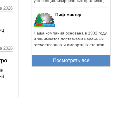
узкоспециализированных организаций
в России ...
а 2026
Пиф-мастер
иц
Наша компания основана в 1992 году
и занимается поставками надежных
отечественных и импортных станков,
а 2026
...
тро
Посмотреть все
ен
ий