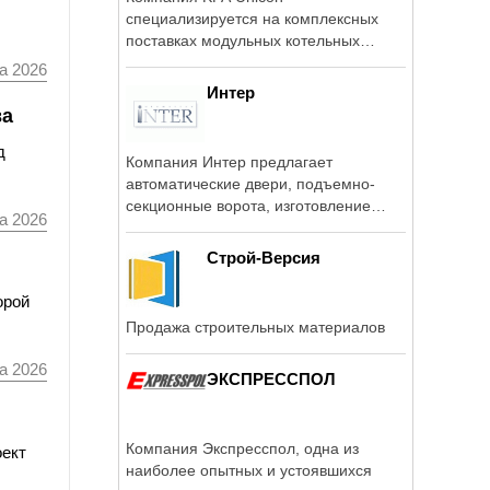
специализируется на комплексных
поставках модульных котельных
установок, удовлетворяющих ...
а 2026
Интер
ва
д
Компания Интер предлагает
автоматические двери, подъемно-
секционные ворота, изготовление
а 2026
откатных и ...
Строй-Версия
орой
Продажа строительных материалов
а 2026
ЭКСПРЕССПОЛ
Компания Экспресспол, одна из
оект
наиболее опытных и устоявшихся