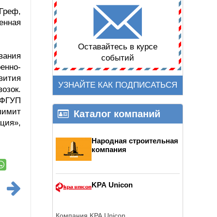
Греф,
енная
Оставайтесь в курсе
вания
событий
енно-
вития
УЗНАЙТЕ КАК ПОДПИСАТЬСЯ
озок.
 ФГУП
лимит
Каталог компаний
ция»,
Народная строительная
компания
KPA Unicon
Компания KPA Unicon