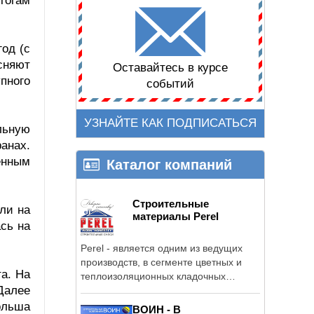
тогам
год (с
ясняют
Оставайтесь в курсе
пного
событий
УЗНАЙТЕ КАК ПОДПИСАТЬСЯ
льную
анах.
енным
Каталог компаний
Строительные
ли на
материалы Perel
сь на
Perel - является одним из ведущих
производств, в сегменте цветных и
та. На
теплоизоляционных кладочных
Далее
смесей в ...
ольша
ВОИН - В