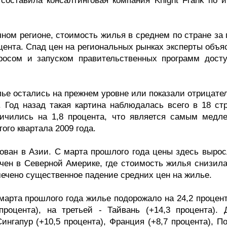
 составила консалтинговая компания Knight Frank по и
ном регионе, стоимость жилья в среднем по стране за 
оцента. Спад цен на региональных рынках эксперты объ
осом и запуском правительственных программ досту
лье остались на прежнем уровне или показали отрицате
 Год назад такая картина наблюдалась всего в 18 стр
ичились на 1,8 процента, что является самым медл
ого квартала 2009 года.
ован в Азии. С марта прошлого года цены здесь вырос
ечен в Северной Америке, где стоимость жилья снизила
тмечено существенное падение средних цен на жилье.
 марта прошлого года жилье подорожало на 24,2 процен
роцента), на третьей - Тайвань (+14,3 процента). 
ингапур (+10,5 процента), Франция (+8,7 процента), П