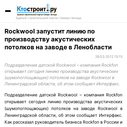
Единый строительный портал Северо-Запада
Rockwool запустит линию по
производству акустических
потолков на заводе в Ленобласти
28.03.2012 15:15
Подразделение датской Rockwool – компания Rockfon
открывает сегодня линию производства акустических
(шумопоглощающих) потолков на заводе Rockwool в
Ленинградской области, об этом сообщает Интерфакс.
Подразделение датской Rockwool – компания Rockfon
открывает сегодня линию производства акустических
(шумопоглощающих) потолков на заводе Rockwool в
Ленинградской области, об этом сообщает Интерфакс.
Как рассказал руководитель бизнеса Rockfon в России и