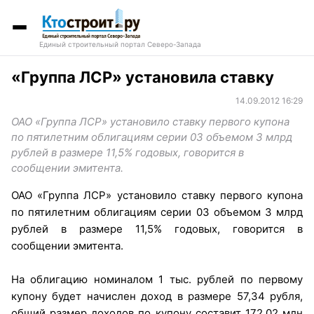
Единый строительный портал Северо-Запада
«Группа ЛСР» установила ставку
14.09.2012 16:29
ОАО «Группа ЛСР» установило ставку первого купона
по пятилетним облигациям серии 03 объемом 3 млрд
рублей в размере 11,5% годовых, говорится в
сообщении эмитента.
ОАО «Группа ЛСР» установило ставку первого купона
по пятилетним облигациям серии 03 объемом 3 млрд
рублей в размере 11,5% годовых, говорится в
сообщении эмитента.
На облигацию номиналом 1 тыс. рублей по первому
купону будет начислен доход в размере 57,34 рубля,
общий размер доходов по купону составит 172,02 млн