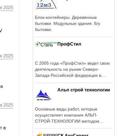
я 2025
Блок-контейнеры. Деревянные
бытовки. Модульные здания. Б/у
бытовки.
V
ПрофСтил
я 2025
С 2005 года «ПрофСтил» ведет свою
деятельность на рынке Северо-
Запада Российской федерации в
области ...
ва
Альп строй технологии
а 2025
Основные виды работ, которые
осуществляет компания АЛЬП-
СТРОЙ-ТЕХНОЛОГИИ методом
промышленного альпинизма ...
т в
СК АрхГарант