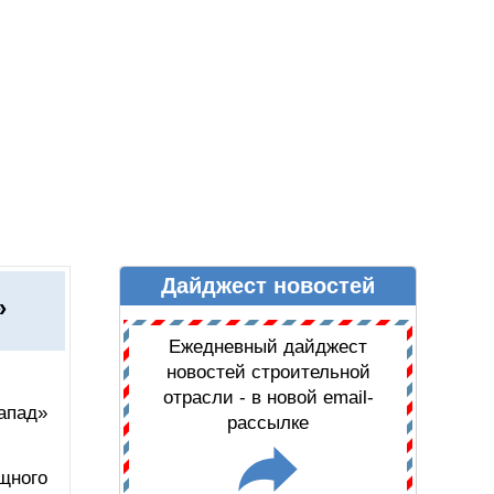
Дайджест новостей
Ы
ДАЙДЖЕСТ НОВОСТЕЙ
»
Ежедневный дайджест
новостей строительной
отрасли - в новой email-
апад»
рассылке
щного