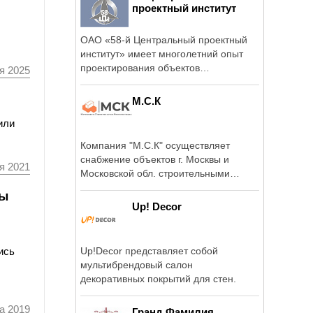
проектный институт
ОАО «58-й Центральный проектный
институт» имеет многолетний опыт
проектирования объектов
я 2025
капитального ...
М.С.К
или
Компания "М.С.К" осуществляет
снабжение объектов г. Москвы и
я 2021
Московской обл. строительными
материалами.
ры
Up! Decor
Up!Decor представляет собой
ись
мультибрендовый салон
декоративных покрытий для стен.
а 2019
Гранд Фамилия