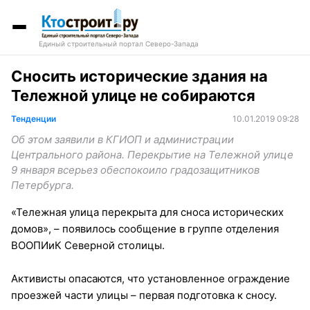
Единый строительный портал Северо-Запада
Сносить исторические здания на
Тележной улице не собираются
Тенденции
10.01.2019 09:28
Об этом заявили в КГИОП и администрации
Центрального района. Перекрытие на Тележной улице
9 января всерьез обеспокоило градозащитников
Петербурга.
«Тележная улица перекрыта для сноса исторических
домов», – появилось сообщение в группе отделения
ВООПИиК Северной столицы.
Активисты опасаются, что установленное ограждение
проезжей части улицы – первая подготовка к сносу.