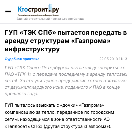
Единый строительный портал Северо-Запада
ГУП «ТЭК СПб» пытается передать в
аренду структурам «Газпрома»
инфраструктуру
Судебная практика
22.05.2019 11:13
ГУП «ТЭК Санкт-Петербурга» пытается договориться с
ПАО «ТГК-1» о передаче последнему в аренду тепловых
сетей. За это унитарное предприятие готово отказаться
от двухмиллиардного иска, поданного к ПАО в конце
прошлого года.
ГУП пыталось взыскать с «дочки» «Газпрома»
компенсацию за тепло, переданное по городским
сетям, находящимся в зоне ответственности АО
«Теплосеть СПб» (другая структура «Газпрома»).