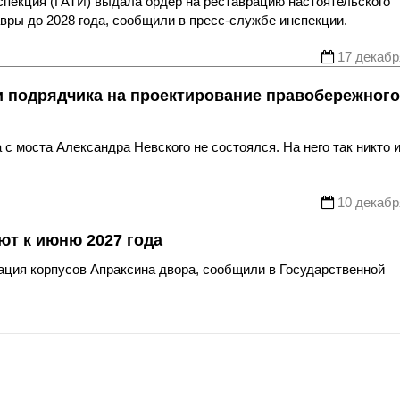
спекция (ГАТИ) выдала ордер на реставрацию настоятельского
вры до 2028 года, сообщили в пресс-службе инспекции.
17 декабр
ти подрядчика на проектирование правобережного
с моста Александра Невского не состоялся. На него так никто и
10 декабр
ют к июню 2027 года
рация корпусов Апраксина двора, сообщили в Государственной