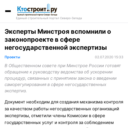
Единый строительный портал Северо-Запада
Эксперты Минстроя вспомнили о
законопроекте в сфере
негосударственной экспертизы
Проекты
02.07.2020 15:33
В Общественном совете при Минстрое России готовят
обращение к руководству ведомства об ускорении
процедур, связанных с принятием закона о введении
саморегулирования в сфере негосударственных
экспертиз.
Документ необходим для создания механизма контроля
за качеством работы негосударственных организаций
экспертизы, отметили члены Комиссии в сфере
государственных услуг и контроля за соблюдением