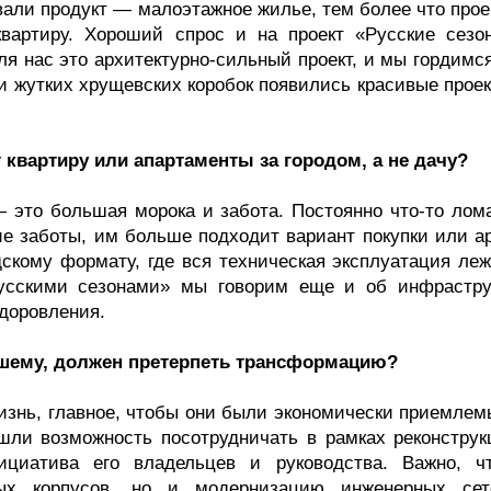
али продукт — малоэтажное жилье, тем более что прое
вартиру. Хороший спрос и на проект «Русские сезо
ля нас это архитектурно-сильный проект, и мы гордимс
 и жутких хрущевских коробок появились красивые прое
квартиру или апартаменты за городом, а не дачу?
это большая морока и забота. Постоянно что-то лома
ие заботы, им больше подходит вариант покупки или а
скому формату, где вся техническая эксплуатация леж
усскими сезонами» мы говорим еще и об инфрастру
здоровления.
ашему, должен претерпеть трансформацию?
изнь, главное, чтобы они были экономически приемлем
ашли возможность посотрудничать в рамках реконструк
циатива его владельцев и руководства. Важно, ч
рых корпусов, но и модернизацию инженерных се