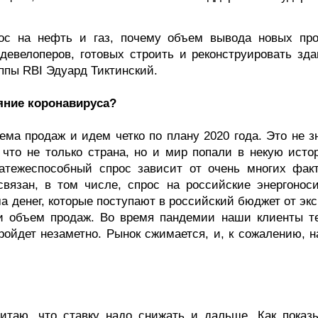
ос на нефть и газ, почему объем вывода новых про
 девелоперов, готовых строить и реконструировать зда
ппы RBI Эдуард Тиктинский.
яние коронавируса?
ма продаж и идем четко по плану 2020 года. Это не зн
 что не только страна, но и мир попали в некую исто
тежеспособный спрос зависит от очень многих факт
язан, в том числе, спрос на российские энергоноси
а денег, которые поступают в российский бюджет от эк
 и объем продаж. Во время пандемии наши клиенты т
пройдет незаметно. Рынок сжимается, и, к сожалению, 
таю, что ставку надо снижать и дальше. Как показ