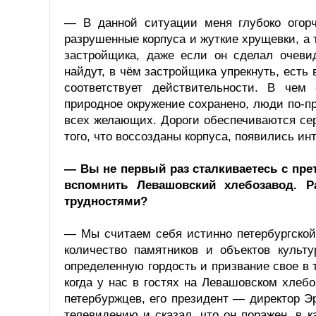
— В данной ситуации меня глубоко огорч
разрушенные корпуса и жуткие хрущевки, а т
застройщика, даже если он сделал очевид
найдут, в чём застройщика упрекнуть, есть в
соответствует действительности. В чем
природное окружение сохранено, люди по-п
всех желающих. Дороги обеспечиваются се
того, что воссозданы корпуса, появились и
— Вы не первый раз сталкиваетесь с пре
вспомнить Левашовский хлебозавод. Р
трудностями?
— Мы считаем себя истинно петербургско
количество памятников и объектов культ
определенную гордость и призвание свое в 
когда у нас в гостях на Левашовском хлеб
петербуржцев, его президент — директор 
телевидению и сказал, что он поражен, в 