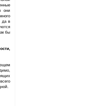
енные
ы они
много
 да в
уются
ак бы
ости,
ающем
димо,
оящих
всего
дной.