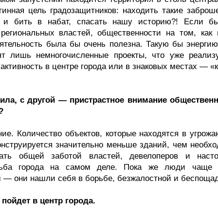
тинная цель градозащитников: находить такие заброш
и и бить в набат, спасать нашу историю?! Если б
егиональных властей, общественности на том, как 
еятельность была бы очень полезна. Такую бы энергию
ят лишь немногочисленные проекты, что уже реализ
ктивность в центре города или в знаковых местах — «к
ила, с другой — пристрастное внимание общественн
?
ние. Количество объектов, которые находятся в угрож
конструируется значительно меньше зданий, чем необхо
ать общей заботой властей, девелоперов и наст
дьба города на самом деле. Пока же люди чаще 
м — они нашли себя в борьбе, безжалостной и беспоща
пойдет в центр города.