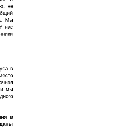
ю, не
общий
а. Мы
У нас
нники
уса в
место
очная
ли мы
дного
ния в
вданы