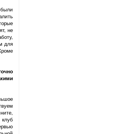
 были
валить
торые
ят, не
боту,
м для
Кроме
точно
акими
льшое
твуем
ните,
 клуб
ервью
льной