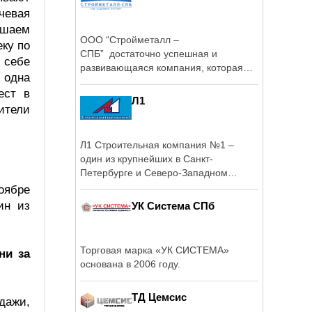
чевая
ышаем
ООО “Стройметалл –
еку по
СПБ” достаточно успешная и
 себе
развивающаяся компания, которая
— одна
проектирует, ...
ест в
Л1
ители
Л1 Строительная компания №1 –
один из крупнейших в Санкт-
Петербурге и Северо-Западном
регионе ...
оябре
ин из
УК Система СПб
Торговая марка «УК СИСТЕМА»
ни за
основана в 2006 году.
ТД Цемсис
дажи,