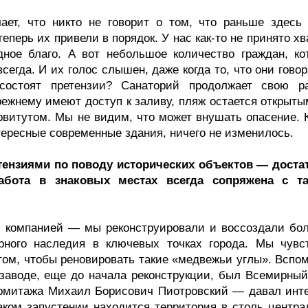
ает, что никто не говорит о том, что раньше здесь
еперь их привели в порядок. У нас как-то не принято х
ное благо. А вот небольшое количество граждан, ко
сегда. И их голос слышен, даже когда то, что они говор
 состоят претензии? Санаторий продолжает свою ра
режнему имеют доступ к заливу, пляж остается открыты
рвитутом. Мы не видим, что может внушать опасение. 
нтересные современные здания, ничего не изменилось.
тензиями по поводу исторических объектов — доста
абота в знаковых местах всегда сопряжена с т
й компанией — мы реконструировали и воссоздали бо
урного наследия в ключевых точках города. Мы чувс
том, чтобы реновировать такие «медвежьи углы». Вспом
озаводе, еще до начала реконструкции, был Всемирный
Эрмитажа Михаил Борисович Пиотровский — давал инт
каком запустении находится территория в столь центра