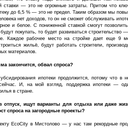
й ставки — это не огромные затраты. Притом что клю
отеку до 6,5 % — это не предел. Таким образом мы пов
ловека нет доходов, то он не сможет обслуживать ипот
ерное и белое. С пониженной ставкой смогут позволить
 будут покупать, то будет развиваться строительство 
не. Каждое рабочее место на стройке дает еще 9 м
строиться жильё, будут работать строители, производ
ных материалов.
мма закончится, обвал спроса?
убсидирования ипотеки продолжится, потому что в н
сейчас. И, на мой взгляд, поддержка ипотеки — од
илья в стране.
в отпуск, ищут варианты для отдыха или даже жиз
ст спроса на загородные проекты?
кту EcoCity в Мистолово — у нас там рекордные про