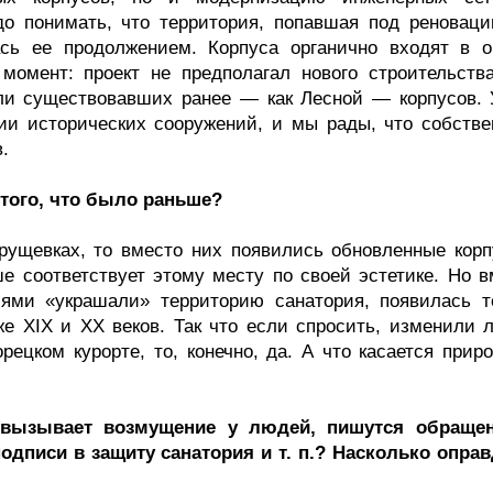
до понимать, что территория, попавшая под реноваци
ась ее продолжением. Корпуса органично входят в 
момент: проект не предполагал нового строительств
ли существовавших ранее — как Лесной — корпусов. 
ии исторических сооружений, и мы рады, что собстве
.
 того, что было раньше?
рущевках, то вместо них появились обновленные корп
е соответствует этому месту по своей эстетике. Но в
иями «украшали» территорию санатория, появилась т
же XIX и XX веков. Так что если спросить, изменили 
ецком курорте, то, конечно, да. А что касается приро
 вызывает возмущение у людей, пишутся обраще
одписи в защиту санатория и т. п.? Насколько опра