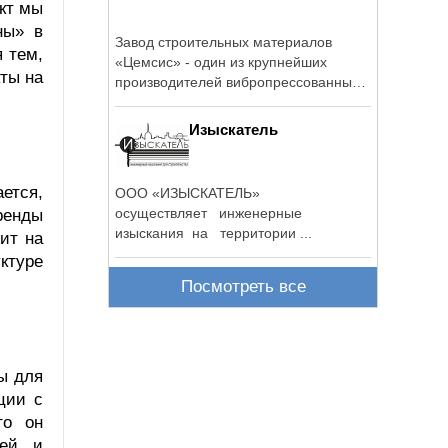
кт мы
ны» в
Завод строительных материалов
я тем,
«Цемсис» - один из крупнейших
кты на
производителей вибропрессованных
изделий в ...
Изыскатель
ется,
ООО «ИЗЫСКАТЕЛЬ»
осуществляет инженерные
ренды
изыскания на территории ...
ит на
ктуре
Посмотреть все
ы для
ции с
то он
тей и