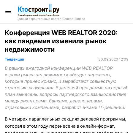
Единый строительный портал Северо-Запада
Конференция WEB REALTOR 2020:
как пандемия изменила рынок
недвижимости
Тенденции
30.09.2020 12:09
В рамках ежегодной конференции WEB REALTOR
игроки рынка недвижимости обсудят перемены,
которые принес кризис, и выработают совместную
стратегию выживания. В деловой программе на первый
план вынесены вопросы партнерского взаимодействия
между риэлторами, банками, девелоперами,
страховыми компаниями, разработчиками IT-решений.
В четырех параллельных секциях деловой программы,
которая в этом году перенесена в онлайн-формат,