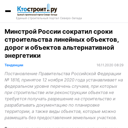
Единый строительный портал Северо-Запада
Минстрой России сократил сроки
строительства линейных объектов,
дорог и объектов альтернативной
энергетики
Тенденции
16.11.2020 08:29
Постановление Правительства Российской Федерации
№ 1816, принятое 12 ноября 2020 года устанавливает на
федеральном уровне перечень случаев, при которых
при строительстве или реконструкции объектов не
требуется получать разрешение на строительство и
разрабатывать документацию по планировке
территории, а также виды объектов, которые можно
размещать без предоставления земельных участков.