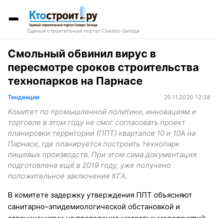
Единый строительный портал Северо-Запада
Смольный обвинил вирус в
пересмотре сроков строительства
технопарков на Парнасе
Тенденции
20.11.2020 12:38
Комитет по промышленной политике, инновациям и
торговле в этом году не смог согласовать проект
планировки территории (ППТ) кварталов 10 и 10А на
Парнасе, где планируется построить технопарк
пищевых производств. При этом сама документация
подготовлена ещё в 2019 году, уже получено
положительное заключение КГА.
В комитете задержку утверждения ППТ объясняют
санитарно–эпидемиологической обстановкой и