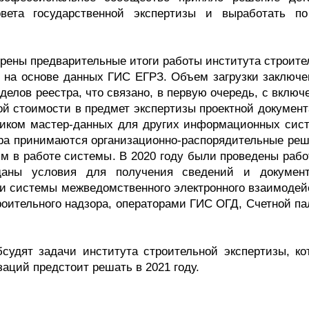
вета государственной экспертизы и выработать п
трены предварительные итоги работы института строите
е на основе данных ГИС ЕГРЗ. Объем загрузки заключе
зделов реестра, что связано, в первую очередь, с вклю
ой стоимости в предмет экспертизы проектной документ
чником мастер-данных для других информационных сист
тра принимаются организационно-распорядительные реш
м в работе системы. В 2020 году были проведены рабо
аны условия для получения сведений и докумен
 и системы межведомственного электронного взаимодей
роительного надзора, операторами ГИС ОГД, Счетной па
бсудят задачи института строительной экспертизы, ко
аций предстоит решать в 2021 году.