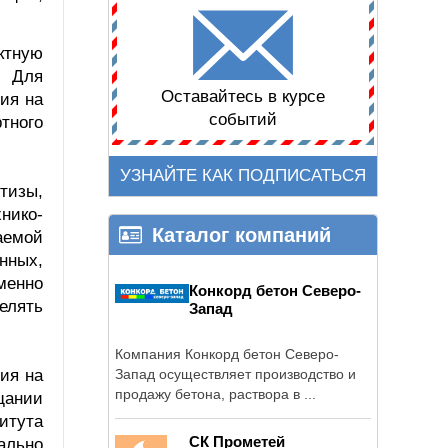
ктную
. Для
Оставайтесь в курсе
ия на
событий
тного
УЗНАЙТЕ КАК ПОДПИСАТЬСЯ
тизы,
нико-
Каталог компаний
аемой
нных,
менно
Конкорд бетон Северо-
елять
Запад
Компания Конкорд бетон Северо-
ия на
Запад осуществляет производство и
продажу бетона, раствора в ...
щании
итута
СК Прометей
ально