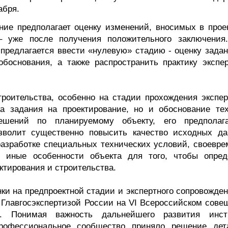
абря.
ние предполагает оценку изменений, вносимых в прое
– уже после получения положительного заключения
предлагается ввести «нулевую» стадию - оценку задан
обоснования, а также распространить практику экспер
троительства, особенно на стадии прохождения экспер
а задания на проектирование, но и обоснование тех
решений по планируемому объекту, его предполаг
озволит существенно повысить качество исходных да
азработке специальных технических условий, своевре
 иные особенности объекта для того, чтобы опред
ктирования и строительства.
ки на предпроектной стадии и экспертного сопровожден
 Главгосэкспертизой России на VI Всероссийском сове
зы. Понимая важность дальнейшего развития инст
 профессиональное сообщество приняло решение дет