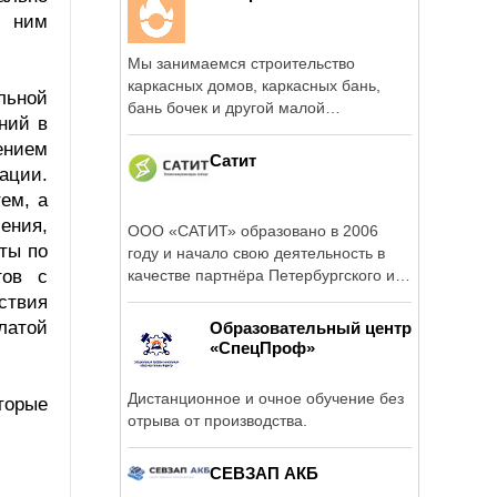
о ним
Мы занимаемся строительство
каркасных домов, каркасных бань,
льной
бань бочек и другой малой
ний в
архитектурой.
чением
Сатит
ации.
ем, а
ения,
ООО «САТИТ» образовано в 2006
ты по
году и начало свою деятельность в
тов с
качестве партнёра Петербургского и
...
ствия
латой
Образовательный центр
«СпецПроф»
Дистанционное и очное обучение без
торые
отрыва от производства.
СЕВЗАП АКБ