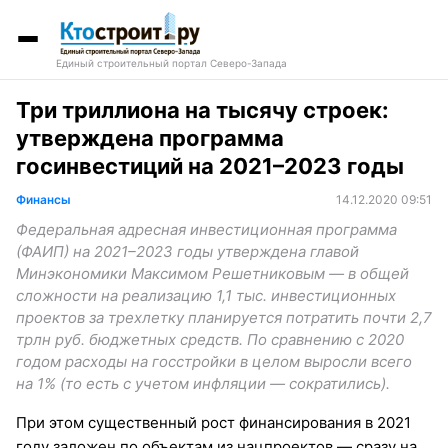
Единый строительный портал Северо-Запада
Три триллиона на тысячу строек:
утверждена программа
госинвестиций на 2021–2023 годы
Финансы
14.12.2020 09:51
Федеральная адресная инвестиционная программа
(ФАИП) на 2021–2023 годы утверждена главой
Минэкономики Максимом Решетниковым — в общей
сложности на реализацию 1,1 тыс. инвестиционных
проектов за трехлетку планируется потратить почти 2,7
трлн руб. бюджетных средств. По сравнению с 2020
годом расходы на госстройки в целом выросли всего
на 1% (то есть с учетом инфляции — сократились).
При этом существенный рост финансирования в 2021
году заложен по объектам из нацпроектов — сразу на