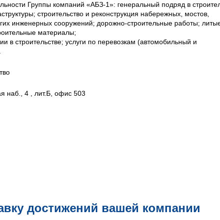
ьности Группы компаний «АБЗ-1»: генеральный подряд в строите
структуры; строительство и реконструкция набережных, мостов,
угих инженерных сооружений; дорожно-строительные работы; литы
роительные материалы;
ии в строительстве; услуги по перевозкам (автомобильный и
.
тво
 наб., 4 , лит.Б, офис 503
авку достижений вашей компании