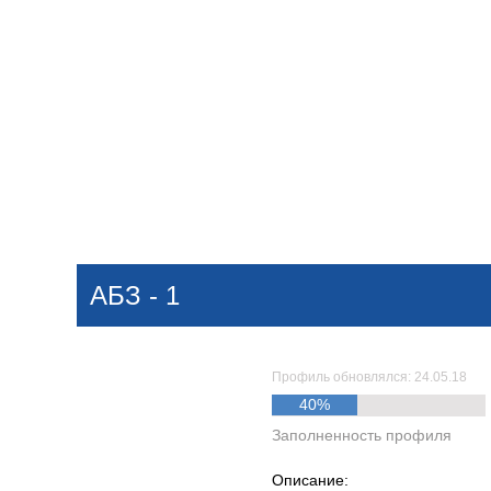
Добавить компанию
Войти
НОВОСТИ
СТАТЬИ
КОМПАНИИ
АБЗ - 1
Поиск
Профиль обновлялся: 24.05.18
40%
Заполненность профиля
Описание: