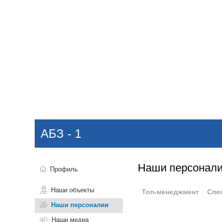
Добавить компанию
Войти
НОВОСТИ
СТАТЬИ
КОМПАНИИ
АБЗ - 1
Поиск
Наши персонал
Профиль
Наши объекты
Топ-менеджмент
Спе
Наши персоналии
Наши медиа