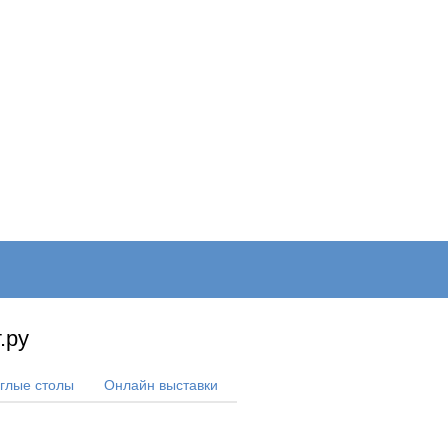
ОНЛАЙН–ВЫСТАВКИ
КАЛЕНДАРЬ
КЛЮЧЕВЫЕ ФИГУР
.ру
углые столы
Онлайн выставки