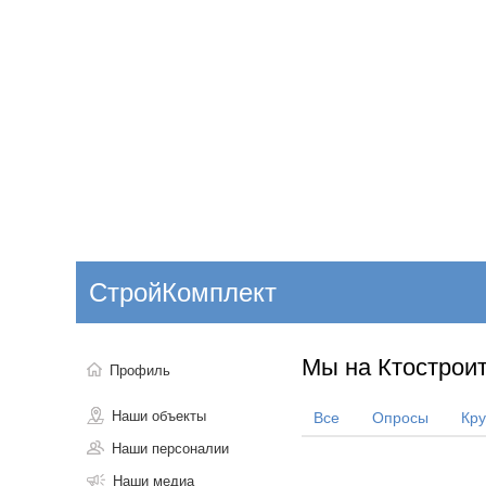
Добавить компанию
Войти
НОВОСТИ
СТАТЬИ
КОМПАНИИ
СтройКомплект
Поиск
Мы на Ктостроит
Профиль
Наши объекты
Все
Опросы
Кр
Наши персоналии
Наши медиа