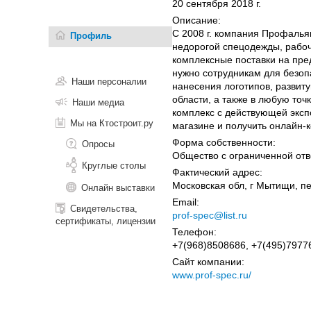
20 сентября 2018 г.
Описание:
С 2008 г. компания Профалья
Профиль
недорогой спецодежды, рабо
комплексные поставки на пред
нужно сотрудникам для безоп
Наши персоналии
нанесения логотипов, развит
области, а также в любую точ
Наши медиа
комплекс с действующей эксп
Мы на Ктостроит.ру
магазине и получить онлайн-
Форма собственности:
Опросы
Общество с ограниченной отв
Круглые столы
Фактический адрес:
Московская обл, г Мытищи, пер
Онлайн выставки
Email:
Свидетельства,
prof-spec@list.ru
сертификаты, лицензии
Телефон:
+7(968)8508686, +7(495)7977
Сайт компании:
www.prof-spec.ru/