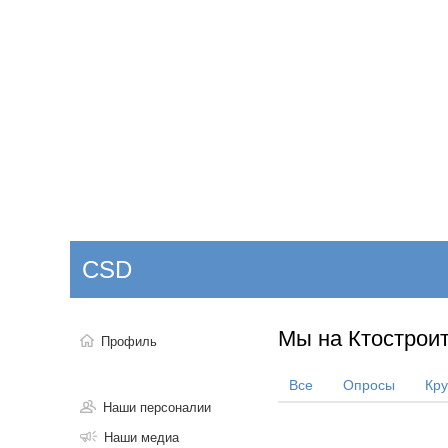
Добавить компанию
Войти
НОВОСТИ
СТАТЬИ
КОМПАНИИ
CSD
Поиск
Мы на Ктостроит
Профиль
Все
Опросы
Кр
Наши персоналии
Наши медиа