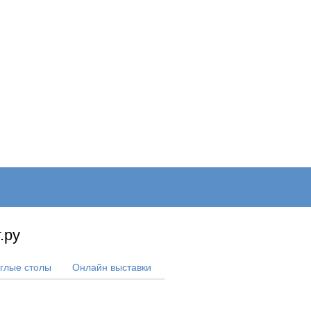
ОНЛАЙН–ВЫСТАВКИ
КАЛЕНДАРЬ
КЛЮЧЕВЫЕ ФИГУР
.ру
углые столы
Онлайн выставки