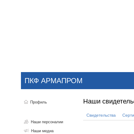
Добавить компанию
Войти
НОВОСТИ
СТАТЬИ
КОМПАНИИ
ПКФ АРМАПРОМ
Поиск
Наши свидетель
Профиль
Свидетельства
Серт
Наши персоналии
Наши медиа