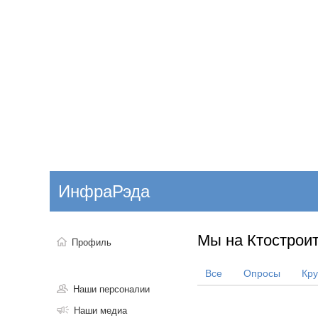
Добавить компанию
Войти
НОВОСТИ
СТАТЬИ
КОМПАНИИ
ИнфраРэда
Поиск
Мы на Ктостроит
Профиль
Все
Опросы
Кр
Наши персоналии
Наши медиа