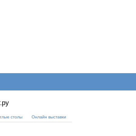
ОНЛАЙН–ВЫСТАВКИ
КАЛЕНДАРЬ
КЛЮЧЕВЫЕ ФИГУР
.ру
углые столы
Онлайн выставки