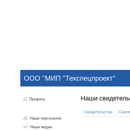
Добавить компанию
Войти
НОВОСТИ
СТАТЬИ
КОМПАНИИ
ООО "МИП "Техспецпроект"
Поиск
Наши свидетель
Профиль
Свидетельства
Серт
Наши персоналии
Наши медиа