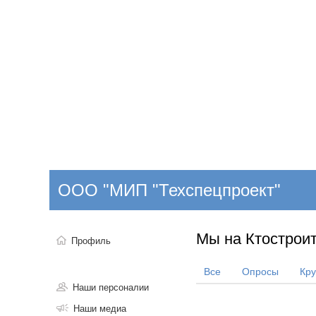
Добавить компанию
Войти
НОВОСТИ
СТАТЬИ
КОМПАНИИ
ООО "МИП "Техспецпроект"
Поиск
Мы на Ктостроит
Профиль
Все
Опросы
Кр
Наши персоналии
Наши медиа