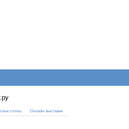
ОНЛАЙН–ВЫСТАВКИ
КАЛЕНДАРЬ
КЛЮЧЕВЫЕ ФИГУР
.ру
углые столы
Онлайн выставки