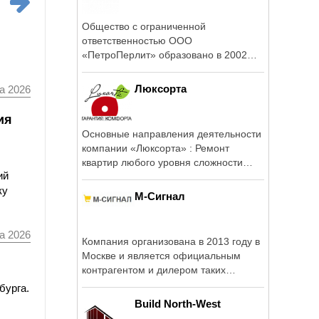
Общество с ограниченной
ответственностью ООО
«ПетроПерлит» образовано в 2002
году на базе цеха по ...
Люксорта
а 2026
ия
Основные направления деятельности
компании «Люксорта» : Ремонт
квартир любого уровня сложности
ий
Дизайн ...
ку
М-Сигнал
а 2026
Компания организована в 2013 году в
Москве и является официальным
контрагентом и дилером таких
брендов как: ...
бурга.
Build North-West