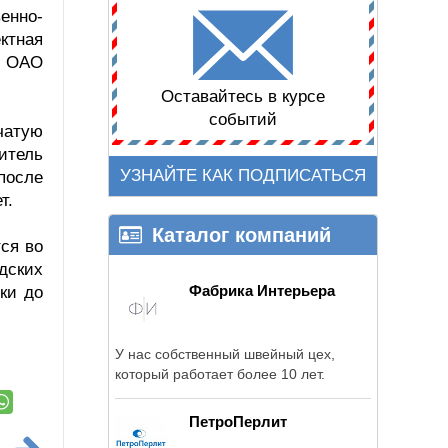
енно-
ктная
й ОАО
Оставайтесь в курсе
событий
чатую
дитель
УЗНАЙТЕ КАК ПОДПИСАТЬСЯ
после
ет.
Каталог компаний
ся во
дских
Фабрика Интерьера
ки до
У нас собственный швейный цех,
который работает более 10 лет.
ПетроПерлит