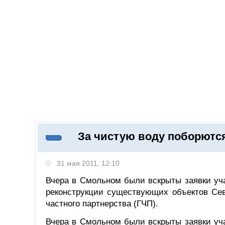
Добавить компанию
Войти
НОВОСТИ
СТАТЬИ
КОМПАНИИ
За чистую воду поборютс
Поиск
31 мая 2011, 12:10
Вчера в Смольном были вскрыты заявки уча
реконструкции существующих объектов Сев
частного партнерства (ГЧП).
Вчера в Смольном были вскрыты заявки уча