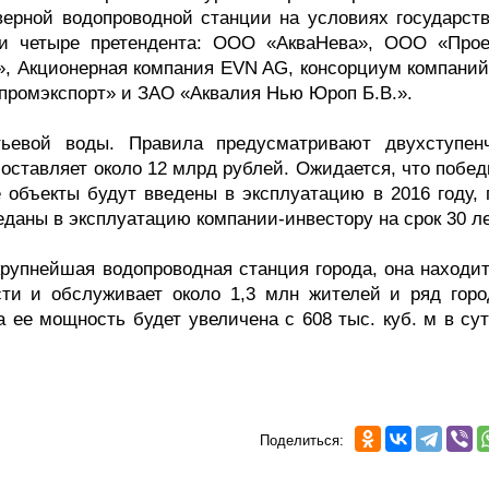
ерной водопроводной станции на условиях государств
али четыре претендента: ООО «АкваНева», ООО «Прое
а», Акционерная компания EVN AG, консорциум компани
промэкспорт» и ЗАО «Аквалия Нью Юроп Б.В.».
ьевой воды. Правила предусматривают двухступен
составляет около 12 млрд рублей. Ожидается, что побе
е объекты будут введены в эксплуатацию в 2016 году, 
еданы в эксплуатацию компании-инвестору на срок 30 л
крупнейшая водопроводная станция города, она находит
ти и обслуживает около 1,3 млн жителей и ряд горо
 ее мощность будет увеличена с 608 тыс. куб. м в сут
Поделиться: