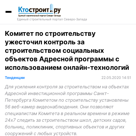
Единый строительный портал Северо-Запада
Комитет по строительству
ужесточил контроль за
строительством социальных
объектов Адресной программы с
использованием онлайн-технологий
Тенденции
22.05.2020 14:51
Для усиления контроля за строительством на объектах
Адресной инвестиционной программы Санкт-
Петербурга Комитетом по строительству установлены
56 веб-камер видеонаблюдения. Они позволяют
специалистам Комитета в реальном времени в режиме
24х7 следить за строительством школ, детских садов,
больниц, поликлиник, спортивных объектов и других
сооружений с любых устройств.