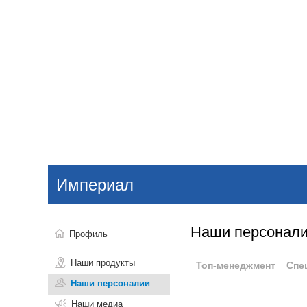
Добавить компанию
Войти
НОВОСТИ
СТАТЬИ
КОМПАНИИ
Империал
Поиск
Наши персонал
Профиль
Наши продукты
Топ-менеджмент
Спе
Наши персоналии
Наши медиа