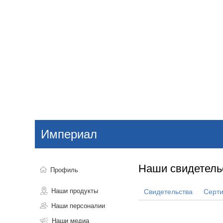
Добавить компанию
Войти
НОВОСТИ
СТАТЬИ
КОМПАНИИ
Империал
Поиск
Наши свидетель
Профиль
Наши продукты
Свидетельства
Серт
Наши персоналии
Наши медиа